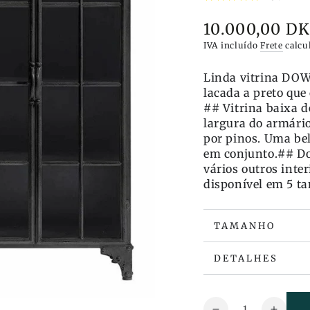
10.000,00 D
Preço
IVA incluído
Frete
calcu
Linda vitrina DO
lacada a preto que
## Vitrina baixa d
largura do armári
por pinos. Uma bel
em conjunto.## Do
vários outros inter
disponível em 5 t
TAMANHO
DETALHES
Quantidade