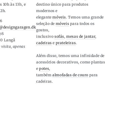
s 10h às 13h, e
destino único para produtos
12h.
modernos e
elegante
móveis
. Temos uma grande
46
seleção de
móveis
para todos os
@designgaragen.dk
gostos,
pS
inclusivo
sofás
,
mesas de jantar
,
70 Langå
cadeiras
e
prateleiras
.
 visita, apenas
Além disso, temos uma infinidade de
acessórios decorativos, como plantas
e
potes
,
também
almofadas de couro
para
cadeiras.