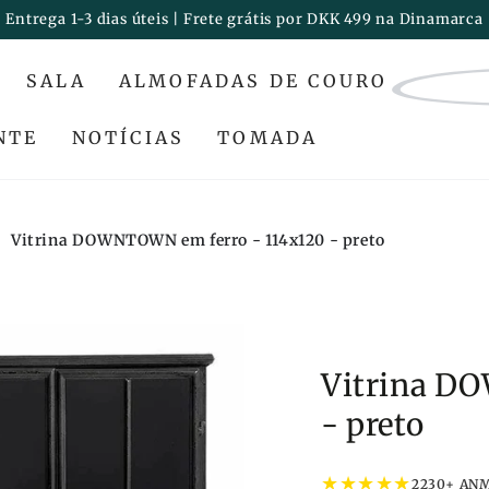
Entrega 1-3 dias úteis | Frete grátis por DKK 499 na Dinamarca
SALA
ALMOFADAS DE COURO
NTE
NOTÍCIAS
TOMADA
Vitrina DOWNTOWN em ferro - 114x120 - preto
Vitrina D
- preto
★
★
★
★
★
2230+ AN