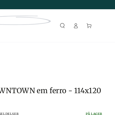
Faça
Carrinho
login
OWNTOWN em ferro - 114x120
MELDELSER
PÅ LAGER