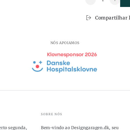
Reduza
Aumen
a
a
quantidade
quanti
Compartilhar 
também
tamb
Vitrina
Vitrina
DOWNTOWN
DOW
em
em
NÓS APOIAMOS
ferro
ferro
-
-
114x120
114x1
-
-
preto
preto
SOBRE NÓS
berto segunda,
Bem-vindo ao Designgaragen.dk, seu