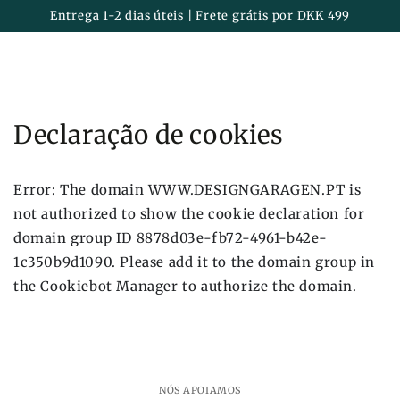
Carrinh
IR PARA O
Entrega 1-2 dias úteis | Frete grátis por DKK 499
CONTEÚDO
Declaração de cookies
Error: The domain WWW.DESIGNGARAGEN.PT is
not authorized to show the cookie declaration for
domain group ID 8878d03e-fb72-4961-b42e-
1c350b9d1090. Please add it to the domain group in
the Cookiebot Manager to authorize the domain.
NÓS APOIAMOS