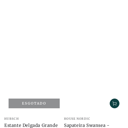
ESGOTADO
Marca:
Marca:
HUBSCH
HOUSE NORDIC
Estante Delgada Grande
Sapateira Swansea -