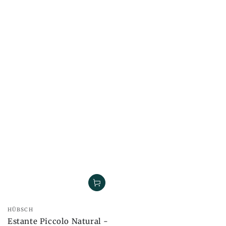
Marca:
HÜBSCH
Estante Piccolo Natural -