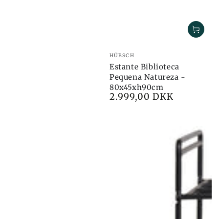
Marca:
HÜBSCH
Estante Biblioteca
Pequena Natureza -
80x45xh90cm
2.999,00 DKK
Preço