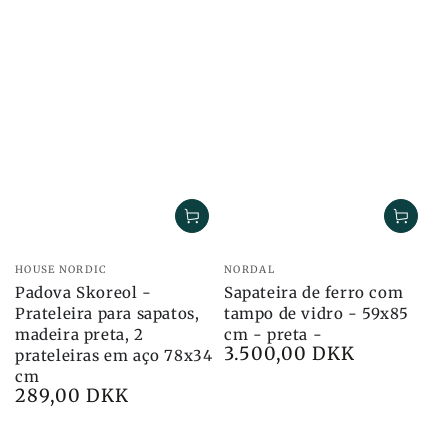
Marca:
Marca:
HOUSE NORDIC
NORDAL
Padova Skoreol -
Sapateira de ferro com
Prateleira para sapatos,
tampo de vidro - 59x85
madeira preta, 2
cm - preta -
3.500,00 DKK
Preço
prateleiras em aço 78x34
cm
289,00 DKK
Preço