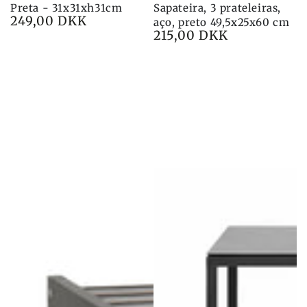
Preta - 31x31xh31cm
Sapateira, 3 prateleiras,
249,00 DKK
Preço
aço, preto 49,5x25x60 cm
215,00 DKK
Preço