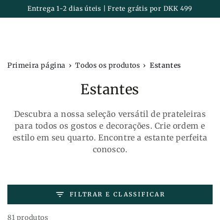
Carrinh
IR PARA O
Entrega 1-2 dias úteis | Frete grátis por DKK 499
CONTEÚDO
›
›
Primeira página
Todos os produtos
Estantes
Coleção:
Estantes
Descubra a nossa seleção versátil de prateleiras
para todos os gostos e decorações. Crie ordem e
estilo em seu quarto. Encontre a estante perfeita
conosco.
FILTRAR E CLASSIFICAR
81 produtos