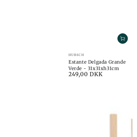
Marca:
HUBSCH
Estante Delgada Grande
Verde - 31x31xh31cm
249,00 DKK
Preço