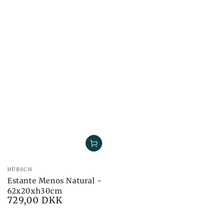
Marca:
HÜBSCH
Estante Menos Natural -
62x20xh30cm
729,00 DKK
Preço