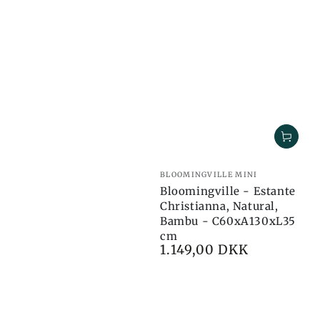
Marca:
BLOOMINGVILLE MINI
Bloomingville - Estante
Christianna, Natural,
Bambu - C60xA130xL35
cm
1.149,00 DKK
Preço