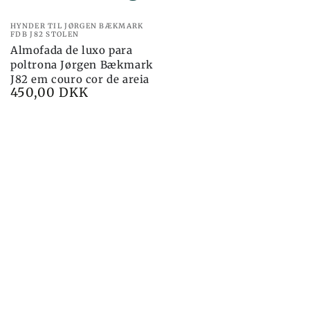
Marca:
HYNDER TIL JØRGEN BÆKMARK
FDB J82 STOLEN
Almofada de luxo para
poltrona Jørgen Bækmark
J82 em couro cor de areia
450,00 DKK
Preço