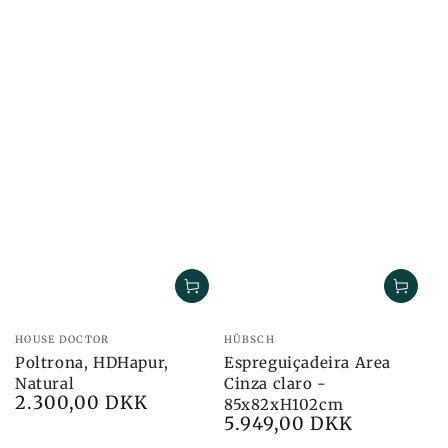
Marca:
Marca:
HOUSE DOCTOR
HÜBSCH
Poltrona, HDHapur,
Espreguiçadeira Area
Natural
Cinza claro -
2.300,00 DKK
Preço
85x82xH102cm
5.949,00 DKK
Preço