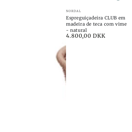
Marca:
NORDAL
Espreguiçadeira CLUB em
madeira de teca com vime
- natural
4.800,00 DKK
Preço