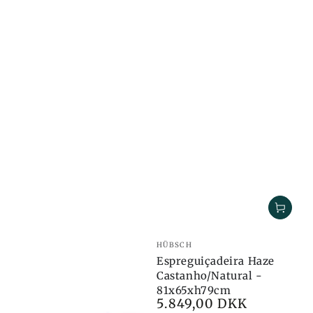
Marca:
HÜBSCH
Espreguiçadeira Haze
Castanho/Natural -
81x65xh79cm
5.849,00 DKK
Preço