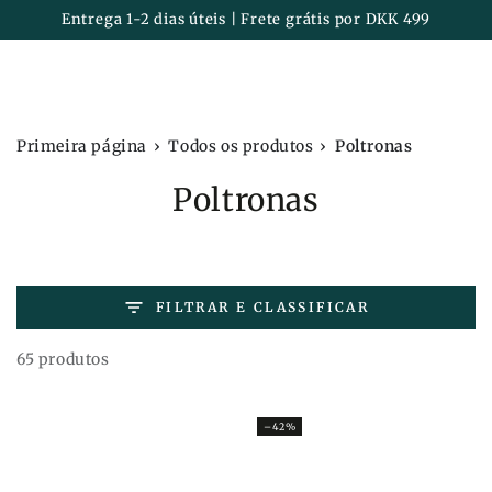
Carrinh
IR PARA O
Entrega 1-2 dias úteis | Frete grátis por DKK 499
CONTEÚDO
›
›
Primeira página
Todos os produtos
Poltronas
Coleção:
Poltronas
FILTRAR E CLASSIFICAR
65 produtos
–42%