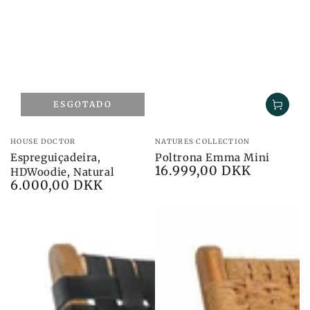
ESGOTADO
Marca:
Marca:
HOUSE DOCTOR
NATURES COLLECTION
Espreguiçadeira,
Poltrona Emma Mini
16.999,00 DKK
Preço
HDWoodie, Natural
6.000,00 DKK
Preço