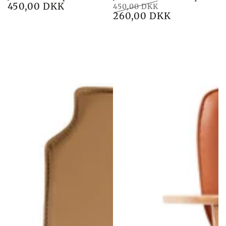
450,00 DKK
Preço
450,00 DKK
260,00 DKK
Preço
Preço
de
venda