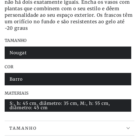
não há dois exatamente iguais. Encha os vasos com
plantas que combinem com o seu estilo e dêem
personalidade ao seu espaço exterior. Os frascos têm
um orifício no fundo e são resistentes ao gelo até
-20 graus
TAMANHO
Nougat
Variante
esgotada
ou
COR
indisponível
Barro
Variante
esgotada
ou
MATERIAIS
indisponível
S:, h: 45 cm, diâmetro: 35 cm, M:, h: 55 cm,
Variante
diâmetro: 45 cm
esgotada
ou
indisponível
TAMANHO