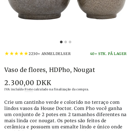
★
★
★
★
★
2230+ ANMELDELSER
40+ STK. PÅ LAGER
Vaso de flores, HDPho, Nougat
2.300,00 DKK
Preço
IVA incluído
Frete
calculado na finalização da compra.
Crie um cantinho verde e colorido no terraço com
lindos vasos da House Doctor. Com Pho você ganha
um conjunto de 2 potes em 2 tamanhos diferentes na
mais linda cor nougat. Os potes são feitos de
cerâmica e possuem um esmalte lindo e único onde