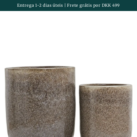
Carrinh
IR PARA O
Entrega 1-2 dias úteis | Frete grátis por DKK 499
CONTEÚDO