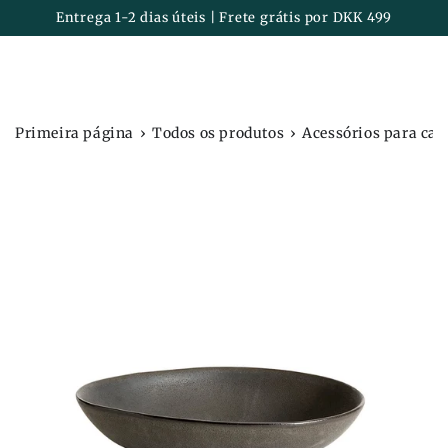
Carrinh
IR PARA O
Entrega 1-2 dias úteis | Frete grátis por DKK 499
CONTEÚDO
›
›
Primeira página
Todos os produtos
Acessórios para cas