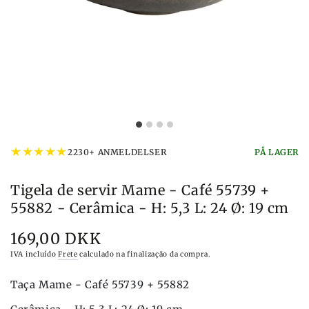
★
★
★
★
★
2230+ ANMELDELSER
PÅ LAGER
Tigela de servir Mame - Café 55739 +
55882 - Cerâmica - H: 5,3 L: 24 Ø: 19 cm
169,00 DKK
Preço
IVA incluído
Frete
calculado na finalização da compra.
Taça Mame - Café 55739 + 55882