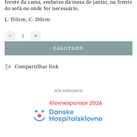
frente da cama, embaixo da mesa de jantar, na frente
do sofá ou onde for necessário.
L: 150cm, C: 210cm
Quantidade
Reduza
Aumente
a
a
ESGOTADO
quantidade
quantidade
também
também
Tapete
Tapete
Compartilhar link
Bloomingville
Bloomingville
Saxo,
Saxo,
Natural,
Natural,
Algodão
Algodão
NÓS APOIAMOS