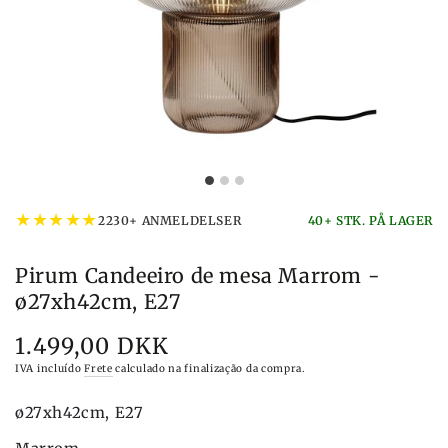
★
★
★
★
★
2230+ ANMELDELSER
40+ STK. PÅ LAGER
Pirum Candeeiro de mesa Marrom -
ø27xh42cm, E27
1.499,00 DKK
Preço
IVA incluído
Frete
calculado na finalização da compra.
ø27xh42cm, E27