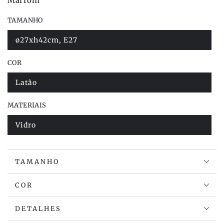
Marrom
TAMANHO
ø27xh42cm, E27
Variante
esgotada
ou
COR
indisponível
Latão
Variante
esgotada
ou
MATERIAIS
indisponível
Vidro
Variante
esgotada
ou
indisponível
TAMANHO
COR
DETALHES