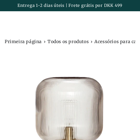
Carrinh
IR PARA O
Entrega 1-2 dias úteis | Frete grátis por DKK 499
CONTEÚDO
›
›
Primeira página
Todos os produtos
Acessórios para cas