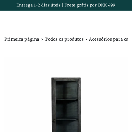
Carrinh
IR PARA O
Entrega 1-2 dias úteis | Frete grátis por DKK 499
CONTEÚDO
›
›
Primeira página
Todos os produtos
Acessórios para cas