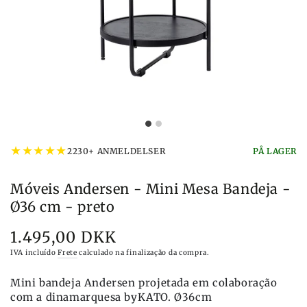
★
★
★
★
★
2230+ ANMELDELSER
PÅ LAGER
Móveis Andersen - Mini Mesa Bandeja -
Ø36 cm - preto
1.495,00 DKK
Preço
IVA incluído
Frete
calculado na finalização da compra.
Mini bandeja Andersen projetada em colaboração
com a dinamarquesa byKATO. Ø36cm