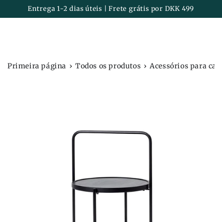
Carrinh
IR PARA O
Entrega 1-2 dias úteis | Frete grátis por DKK 499
CONTEÚDO
›
›
Primeira página
Todos os produtos
Acessórios para cas