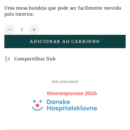
Uma mesa bandeja que pode ser facilmente movida
pelo interior.
Quantidade
Reduza
Aumente
a
a
ADICIONAR AO CARRINHO
quantidade
quantidade
também
também
Móveis
Móveis
Compartilhar link
Andersen
Andersen
-
-
Mini
Mini
Mesa
Mesa
NÓS APOIAMOS
Bandeja
Bandeja
-
-
Ø36
Ø36
cm
cm
-
-
preto
preto