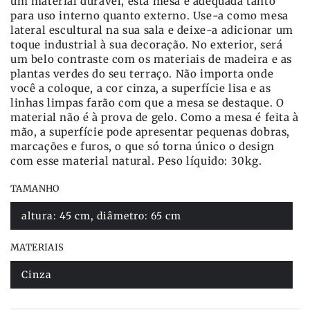
um material durável, esta mesa é adequada tanto
para uso interno quanto externo. Use-a como mesa
lateral escultural na sua sala e deixe-a adicionar um
toque industrial à sua decoração. No exterior, será
um belo contraste com os materiais de madeira e as
plantas verdes do seu terraço. Não importa onde
você a coloque, a cor cinza, a superfície lisa e as
linhas limpas farão com que a mesa se destaque. O
material não é à prova de gelo. Como a mesa é feita à
mão, a superfície pode apresentar pequenas dobras,
marcações e furos, o que só torna único o design
com esse material natural. Peso líquido: 30kg.
TAMANHO
altura: 45 cm, diâmetro: 65 cm
Variante
esgotada
ou
MATERIAIS
indisponível
Cinza
Variante
esgotada
ou
indisponível