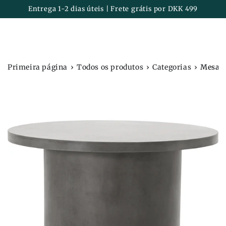
Carrinh
IR PARA O
Entrega 1-2 dias úteis | Frete grátis por DKK 499
CONTEÚDO
›
›
›
Primeira página
Todos os produtos
Categorias
Mesa, 