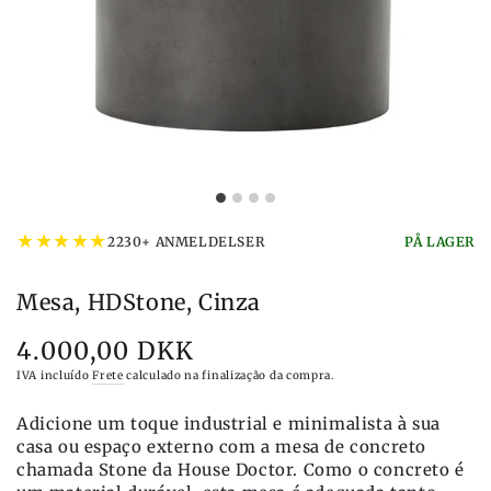
★
★
★
★
★
2230+ ANMELDELSER
PÅ LAGER
Mesa, HDStone, Cinza
4.000,00 DKK
Preço
IVA incluído
Frete
calculado na finalização da compra.
Adicione um toque industrial e minimalista à sua
casa ou espaço externo com a mesa de concreto
chamada Stone da House Doctor. Como o concreto é