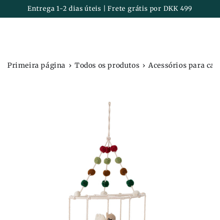
Carrinh
IR PARA O
Entrega 1-2 dias úteis | Frete grátis por DKK 499
CONTEÚDO
›
›
Primeira página
Todos os produtos
Acessórios para cas