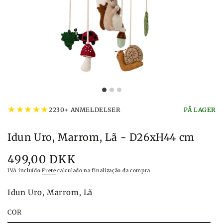
★
★
★
★
★
2230+ ANMELDELSER
PÅ LAGER
Idun Uro, Marrom, Lã - D26xH44 cm
499,00 DKK
Preço
IVA incluído
Frete
calculado na finalização da compra.
Idun Uro, Marrom, Lã
COR