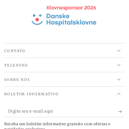
D26xH44
D26xH44
cm
cm
CONTATO
TELEFONE
SOBRE NÓS
BOLETIM INFORMATIVO
Digite
seu
Receba um boletim informativo gratuito com ofertas e
e-