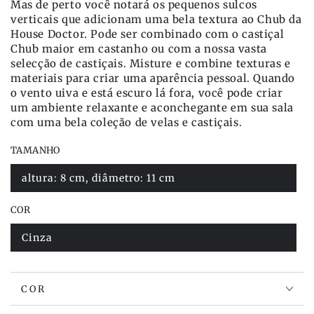
Mas de perto você notará os pequenos sulcos
verticais que adicionam uma bela textura ao Chub da
House Doctor. Pode ser combinado com o castiçal
Chub maior em castanho ou com a nossa vasta
selecção de castiçais. Misture e combine texturas e
materiais para criar uma aparência pessoal. Quando
o vento uiva e está escuro lá fora, você pode criar
um ambiente relaxante e aconchegante em sua sala
com uma bela coleção de velas e castiçais.
TAMANHO
altura: 8 cm, diâmetro: 11 cm
Variante
esgotada
ou
COR
indisponível
Cinza
Variante
esgotada
ou
indisponível
COR