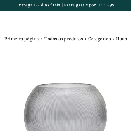
Carrinh
IR PARA O
Entrega 1-2 dias úteis | Frete grátis por DKK 499
CONTEÚDO
›
›
›
Primeira página
Todos os produtos
Categorias
House 