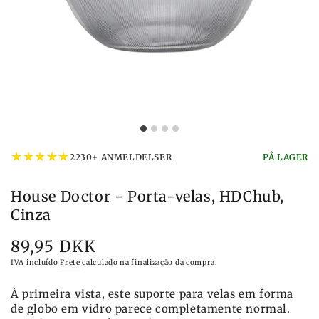
★
★
★
★
★
2230+ ANMELDELSER
PÅ LAGER
House Doctor - Porta-velas, HDChub,
Cinza
89,95 DKK
Preço
IVA incluído
Frete
calculado na finalização da compra.
À primeira vista, este suporte para velas em forma
de globo em vidro parece completamente normal.