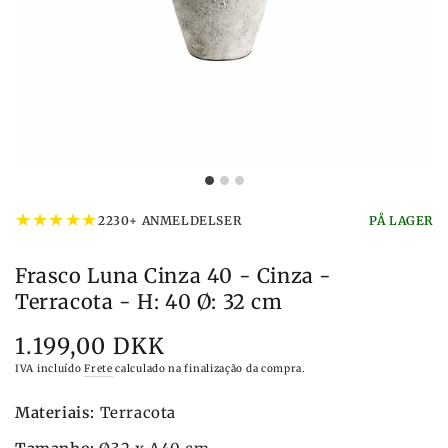
★
★
★
★
★
2230+ ANMELDELSER
PÅ LAGER
Frasco Luna Cinza 40 - Cinza -
Terracota - H: 40 Ø: 32 cm
1.199,00 DKK
Preço
IVA incluído
Frete
calculado na finalização da compra.
Materiais:
Terracota