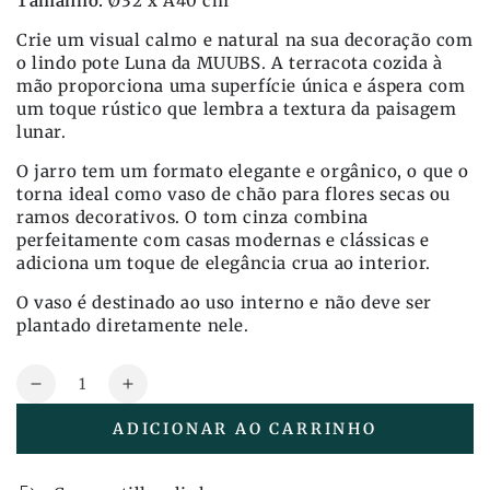
Tamanho:
Ø32 x A40 cm
Crie um visual calmo e natural na sua decoração com
o lindo pote Luna da MUUBS. A terracota cozida à
mão proporciona uma superfície única e áspera com
um toque rústico que lembra a textura da paisagem
lunar.
O jarro tem um formato elegante e orgânico, o que o
torna ideal como vaso de chão para flores secas ou
ramos decorativos. O tom cinza combina
perfeitamente com casas modernas e clássicas e
adiciona um toque de elegância crua ao interior.
O vaso é destinado ao uso interno e não deve ser
plantado diretamente nele.
Quantidade
Reduza
Aumente
a
a
ADICIONAR AO CARRINHO
quantidade
quantidade
também
também
Frasco
Frasco