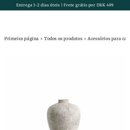
Carrinh
IR PARA O
Entrega 1-2 dias úteis | Frete grátis por DKK 499
CONTEÚDO
›
›
Primeira página
Todos os produtos
Acessórios para cas