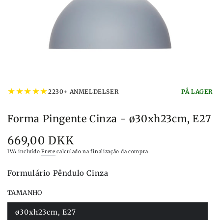
★
★
★
★
★
2230+ ANMELDELSER
PÅ LAGER
Forma Pingente Cinza - ø30xh23cm, E27
669,00 DKK
Preço
IVA incluído
Frete
calculado na finalização da compra.
Formulário Pêndulo Cinza
TAMANHO
ø30xh23cm, E27
Variante