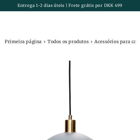
Carrinh
IR PARA O
Entrega 1-2 dias úteis | Frete grátis por DKK 499
CONTEÚDO
›
›
Primeira página
Todos os produtos
Acessórios para cas