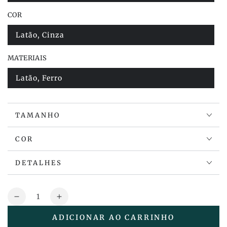
esgotada
ou
COR
indisponível
Latão, Cinza
Variante
esgotada
ou
MATERIAIS
indisponível
Latão, Ferro
Variante
esgotada
ou
indisponível
TAMANHO
COR
DETALHES
Quantidade
Reduza
Aumente
a
a
ADICIONAR AO CARRINHO
quantidade
quantidade