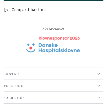
também
também
Forma
Forma
Compartilhar link
Pingente
Pingente
Cinza
Cinza
-
-
ø30xh23cm,
ø30xh23cm,
NÓS APOIAMOS
E27
E27
CONTATO
TELEFONE
SOBRE NÓS