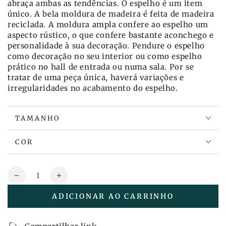
abraça ambas as tendências. O espelho é um item
único. A bela moldura de madeira é feita de madeira
reciclada. A moldura ampla confere ao espelho um
aspecto rústico, o que confere bastante aconchego e
personalidade à sua decoração. Pendure o espelho
como decoração no seu interior ou como espelho
prático no hall de entrada ou numa sala. Por se
tratar de uma peça única, haverá variações e
irregularidades no acabamento do espelho.
TAMANHO
COR
Quantidade
Reduza
Aumente
a
a
ADICIONAR AO CARRINHO
quantidade
quantidade
também
também
Espelho
Espelho