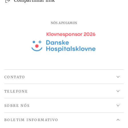
Compartilhar link
com
com
moldura,
moldura,
HDPure
HDPure
Nature,
Nature,
NÓS APOIAMOS
Nature
Nature
CONTATO
TELEFONE
SOBRE NÓS
BOLETIM INFORMATIVO