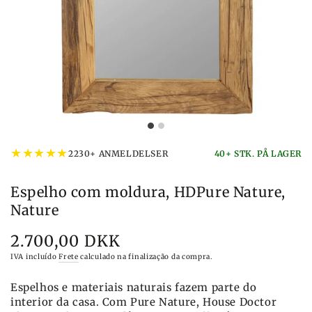
★
★
★
★
★
2230+ ANMELDELSER
40+ STK. PÅ LAGER
Espelho com moldura, HDPure Nature,
Nature
2.700,00 DKK
Preço
IVA incluído
Frete
calculado na finalização da compra.
Espelhos e materiais naturais fazem parte do
interior da casa. Com Pure Nature, House Doctor