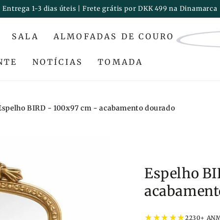
Entrega 1-3 dias úteis | Frete grátis por DKK 499 na Dinamarca
SALA
ALMOFADAS DE COURO
NTE
NOTÍCIAS
TOMADA
Espelho BIRD - 100x97 cm - acabamento dourado
Espelho BI
acabament
★
★
★
★
★
2230+ AN