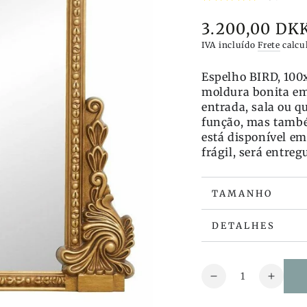
3.200,00 DK
Preço
IVA incluído
Frete
calcu
Espelho BIRD, 100
moldura bonita em
entrada, sala ou q
função, mas também
está disponível e
frágil, será entre
TAMANHO
DETALHES
Quantidade
Reduza
Aumen
a
a