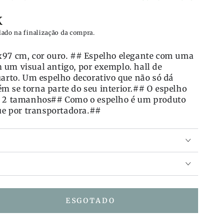
K
lado na finalização da compra.
x97 cm, cor ouro. ## Espelho elegante com uma
 um visual antigo, por exemplo. hall de
uarto. Um espelho decorativo que não só dá
 se torna parte do seu interior.## O espelho
m 2 tamanhos## Como o espelho é um produto
gue por transportadora.##
ESGOTADO
te