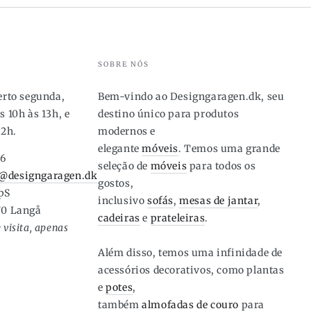
SOBRE NÓS
berto segunda,
Bem-vindo ao Designgaragen.dk, seu
s 10h às 13h, e
destino único para produtos
12h.
modernos e
elegante
móveis
. Temos uma grande
46
seleção de
móveis
para todos os
@designgaragen.dk
gostos,
pS
inclusivo
sofás
,
mesas de jantar
,
70 Langå
cadeiras
e
prateleiras
.
 visita, apenas
Além disso, temos uma infinidade de
acessórios decorativos, como plantas
e
potes
,
também
almofadas de couro
para