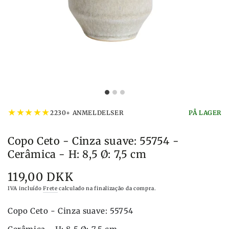
★
★
★
★
★
2230+ ANMELDELSER
PÅ LAGER
Copo Ceto - Cinza suave: 55754 -
Cerâmica - H: 8,5 Ø: 7,5 cm
119,00 DKK
Preço
IVA incluído
Frete
calculado na finalização da compra.
Copo Ceto - Cinza suave: 55754