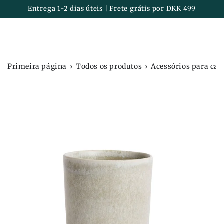
Carrinh
IR PARA O
Entrega 1-2 dias úteis | Frete grátis por DKK 499
CONTEÚDO
›
›
Primeira página
Todos os produtos
Acessórios para cas