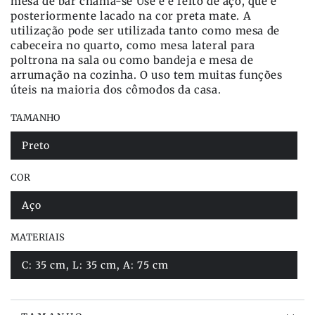
mesa de bar chama-se Use e é feito de aço, que é
posteriormente lacado na cor preta mate. A
utilização pode ser utilizada tanto como mesa de
cabeceira no quarto, como mesa lateral para
poltrona na sala ou como bandeja e mesa de
arrumação na cozinha. O uso tem muitas funções
úteis na maioria dos cômodos da casa.
TAMANHO
Preto
Variante
esgotada
ou
COR
indisponível
Aço
Variante
esgotada
ou
MATERIAIS
indisponível
C: 35 cm, L: 35 cm, A: 75 cm
Variante
esgotada
ou
indisponível