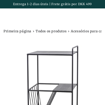
Carrinh
IR PARA O
Entrega 1-2 dias úteis | Frete grátis por DKK 499
CONTEÚDO
›
›
Primeira página
Todos os produtos
Acessórios para cas