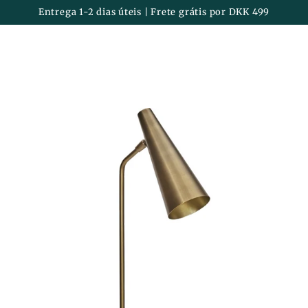
Carrinh
IR PARA O
Entrega 1-2 dias úteis | Frete grátis por DKK 499
CONTEÚDO