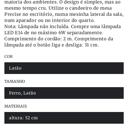
maioria dos ambientes. O design é simples, mas ao
mesmo tempo cru. Utilize o candeeiro de mesa
Precise no escritório, numa mesinha lateral da sala,
num aparador ou no interior do quarto.
Nota: Lâmpada não incluída. Compre uma lâmpada
LED E14 de no máximo 6W separadamente.
Comprimento do cordão: 2 m. Comprimento da
lâmpada até o botão liga e desliga: 31 cm.
COR
Latão
Variante
esgotada
ou
TAMANHO
indisponível
Ferro, Latão
Variante
esgotada
ou
MATERIAIS
indisponível
altura: 52 cm
Variante
esgotada
ou