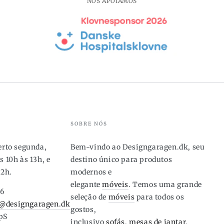
NÓS APOIAMOS
HDBig
HDBig
companheiro,
compa
acabamento
acaba
em
em
latão
latão
antigo
antigo
SOBRE NÓS
berto segunda,
Bem-vindo ao Designgaragen.dk, seu
s 10h às 13h, e
destino único para produtos
12h.
modernos e
elegante
móveis
. Temos uma grande
46
seleção de
móveis
para todos os
@designgaragen.dk
gostos,
pS
inclusivo
sofás
,
mesas de jantar
,