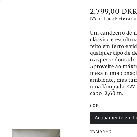
2.799,00 DK
Preço
IVA incluído
Frete
calcu
Um candeeiro de m
clássico e escultu
feito em ferro e v
qualquer tipo de d
o aspecto dourado 
Aproveite ao máxim
mesa numa consola
ambiente, mas ta
uma lâmpada E27 
cabo: 2,60 m.
COR
Acabamento em la
Variante
esgotada
ou
TAMANHO
indisponível