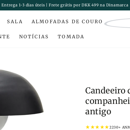
Entrega 1-3 dias úteis | Frete grátis por DKK 499 na Dinamarca
SALA
ALMOFADAS DE COURO
NTE
NOTÍCIAS
TOMADA
Candeeiro 
companheir
antigo
★
★
★
★
★
2230+ AN