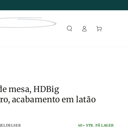
Faça
Carrinho
login
de mesa, HDBig
o, acabamento em latão
MELDELSER
40+ STK. PÅ LAGER