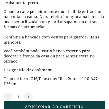
acabamento preto.
O banco cabe perfeitamente num hall de entrada ou
na ponta da cama. A prateleira integrada na bancada
pode ser utilizada para guardar sapatos ou outras
formas de arrumação.
Combine a bancada com cestos para guardar itens
menores.
Você também pode usar o banco externo para
decorar a frente da casa ou para sentar extra no
terraço.
Design: Nicklas Lohmann
Tubo de ferro Ø16/Placa metálica 2mm - L90 A47
D35cm
Quantidade
Reduza
Aumente
a
a
ADICIONAR AO CARRINHO