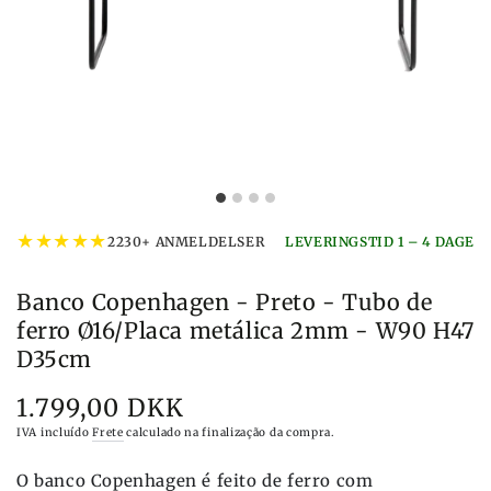
★
★
★
★
★
2230+ ANMELDELSER
LEVERINGSTID 1 – 4 DAGE
Banco Copenhagen - Preto - Tubo de
ferro Ø16/Placa metálica 2mm - W90 H47
D35cm
1.799,00 DKK
Preço
IVA incluído
Frete
calculado na finalização da compra.
O banco Copenhagen é feito de ferro com