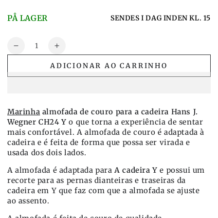
PÅ LAGER
SENDES I DAG INDEN KL. 15
Quantidade
Reduza
Aumente
a
a
ADICIONAR AO CARRINHO
quantidade
quantidade
também
também
Almofada
Almofada
para
para
cadeira
cadeira
Marinha
almofada de couro para a cadeira Hans J.
Y
Y
Wegner CH24 Y
o que torna a experiência de sentar
Hans
Hans
mais confortável. A almofada de couro é adaptada à
J.
J.
cadeira e é feita de forma que possa ser virada e
Wegner
Wegner
usada dos dois lados.
CH24
CH24
A almofada é adaptada para
A cadeira Y
e possui um
em
em
recorte para as pernas dianteiras e traseiras da
-
-
cadeira em Y que faz com que a almofada se ajuste
couro
couro
ao assento.
marinho
marinho