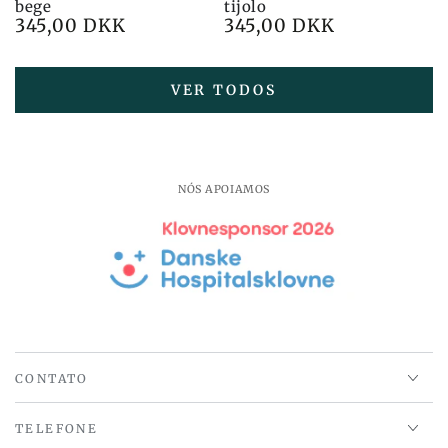
bege
tijolo
345,00 DKK
345,00 DKK
Preço
Preço
VER TODOS
NÓS APOIAMOS
CONTATO
TELEFONE