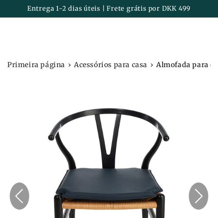
Carrinh
IR PARA O
Entrega 1-2 dias úteis | Frete grátis por DKK 499
CONTEÚDO
›
›
Primeira página
Acessórios para casa
Almofada para ca