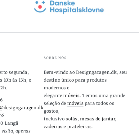
Preto;
Preto;
Branco
Branc
SOBRE NÓS
berto segunda,
Bem-vindo ao Designgaragen.dk, seu
s 10h às 13h, e
destino único para produtos
12h.
modernos e
elegante
móveis
. Temos uma grande
46
seleção de
móveis
para todos os
@designgaragen.dk
gostos,
pS
inclusivo
sofás
,
mesas de jantar
,
70 Langå
cadeiras
e
prateleiras
.
 visita, apenas