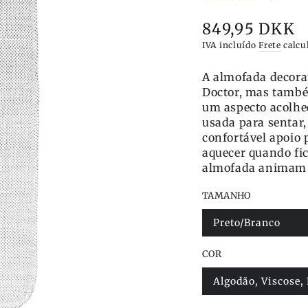
849,95 DKK
Preço
IVA incluído
Frete
calcu
A almofada decora
Doctor, mas també
um aspecto acolhed
usada para senta
confortável apoio 
aquecer quando fic
almofada animam 
TAMANHO
Preto/Branco
Variante
esgotada
ou
COR
indisponível
Algodão, Viscose,
Variante
esgotada
ou