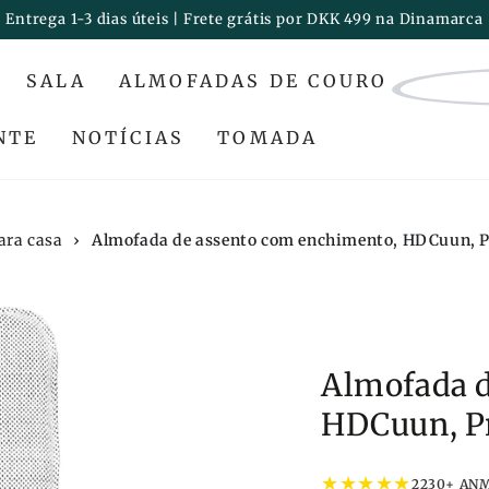
Entrega 1-3 dias úteis | Frete grátis por DKK 499 na Dinamarca
SALA
ALMOFADAS DE COURO
NTE
NOTÍCIAS
TOMADA
ara casa
›
Almofada de assento com enchimento, HDCuun, P
Almofada d
HDCuun, Pr
★
★
★
★
★
2230+ AN