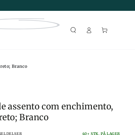
Faça
Carrinho
login
reto; Branco
e assento com enchimento,
eto; Branco
MELDELSER
40+ STK. PÅ LAGER