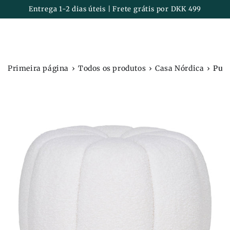
Carrinh
IR PARA O
Entrega 1-2 dias úteis | Frete grátis por DKK 499
CONTEÚDO
›
›
›
Primeira página
Todos os produtos
Casa Nórdica
Pufe