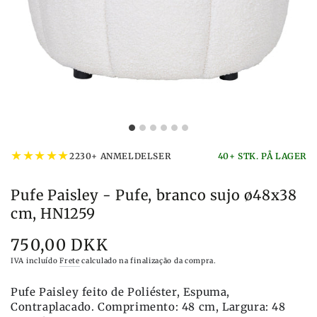
★
★
★
★
★
2230+ ANMELDELSER
40+ STK. PÅ LAGER
Pufe Paisley - Pufe, branco sujo ø48x38
cm, HN1259
750,00 DKK
Preço
IVA incluído
Frete
calculado na finalização da compra.
Pufe Paisley feito de Poliéster, Espuma,
Contraplacado. Comprimento: 48 cm, Largura: 48